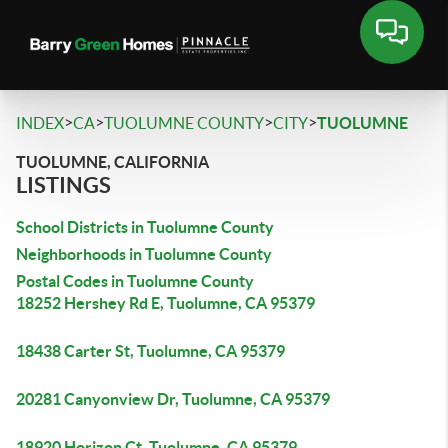
>
>
>
>
INDEX
CA
TUOLUMNE COUNTY
CITY
TUOLUMNE
TUOLUMNE, CALIFORNIA
LISTINGS
School Districts in Tuolumne County
Neighborhoods in Tuolumne County
Postal Codes in Tuolumne County
18252 Hershey Rd E, Tuolumne, CA 95379
18438 Carter St, Tuolumne, CA 95379
20281 Canyonview Dr, Tuolumne, CA 95379
18920 Horizon Ct, Tuolumne, CA 95379